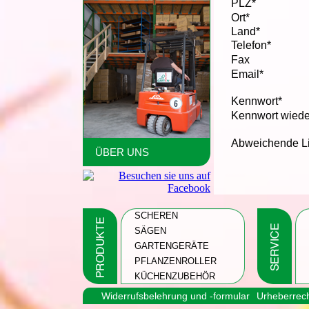
PLZ*
Ort*
Land*
Telefon*
Fax
Email*
Kennwort*
Kennwort wiede
Abweichende Li
ÜBER UNS
SCHEREN
SÄGEN
GARTENGERÄTE
PFLANZENROLLER
KÜCHENZUBEHÖR
Widerrufsbelehrung und -formular
Urheberrec