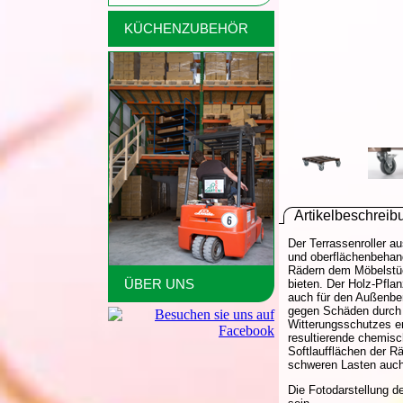
KÜCHENZUBEHÖR
Artikelbeschreib
Der Terrassenroller a
und oberflächenbehand
Rädern dem Möbelstück
ÜBER UNS
bieten. Der Holz-Pflan
auch für den Außenber
gegen Schäden durch 
Witterungsschutzes er
resultierende chemisc
Softlaufflächen der R
schweren Lasten auch
Die Fotodarstellung d